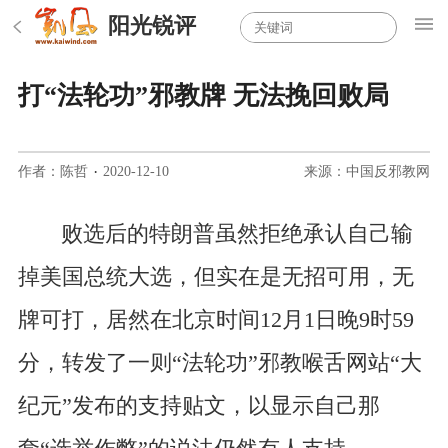
阳光锐评
打“法轮功”邪教牌 无法挽回败局
作者：陈哲
·
2020-12-10
来源：中国反邪教网
败选后的特朗普虽然拒绝承认自己输
掉美国总统大选，
但实在是无招可用，无
牌可打，居然在北京时间
12
月
1
日晚
9
时
59
分，转发了一则“法轮功”邪教喉舌网站“大
纪元”发布的支持贴文，以显示自己那