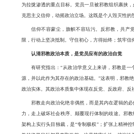
为拉拢渗透的重点目标。党员一旦被邪教组织裹挟，
克思主义信仰，动摇政治立场。这既是个人毁灭性的
信仰不容蒙尘，旗帜不容玷污。反邪教，共产
限，行动上坚决抵制。守住初心，方得始终；筑牢信
认清邪教政治本质，是党员应有的政治自觉
有研究指出：“从政治学意义上来讲，邪教是一
源，并以此作为其存在的政治基础。”这表明，邪教
政治实体。其政治本质集中体现在反党、反政府、反
邪教走向政治化绝非偶然，而是其内在逻辑的必
力，走上破坏社会秩序、颠覆现行体制的歧途。邪教
架构上实行头目独裁，是“专制极权”；扩张上精神