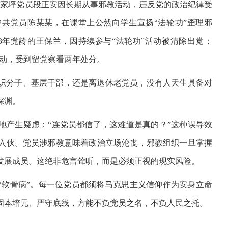
镇惠家坪党员段正安因长期从事邪教活动，违反党的政治纪律受
、中共党员陈某某，在课堂上公然向学生宣扬“法轮功”歪理邪
43年党龄的王保兰，因持续参与“法轮功”活动被清除出党；
告活动，受到留党察看两年处分。
识分子、基层干部，还是离退休老党员，没有人天生具备对
深渊。
地产生疑虑：“连党员都信了，这难道是真的？”这种误导效
入伙。党员涉邪教意味着政治立场沦丧，邪教组织一旦掌握
发展成员。这绝非危言耸听，而是必须正视的现实风险。
“软骨病”。每一位党员都须将马克思主义信仰作为安身立命
固本培元、严守底线，方能不负党员之名，不负人民之托。