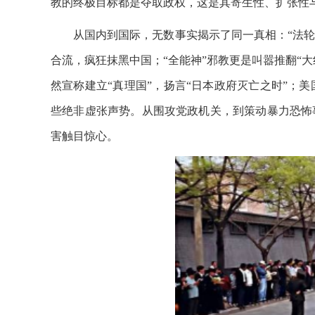
教的终极目标都是夺取政权，这是其寄生性、扩张性
从国内到国际，无数事实揭示了同一真相：“法轮功
合流，疯狂抹黑中国；“全能神”邪教更是叫嚣推翻“大
然宣称建立“真理国”，扬言“日本政府灭亡之时”；美
些绝非虚张声势。从围攻党政机关，到策动暴力恐怖
害触目惊心。