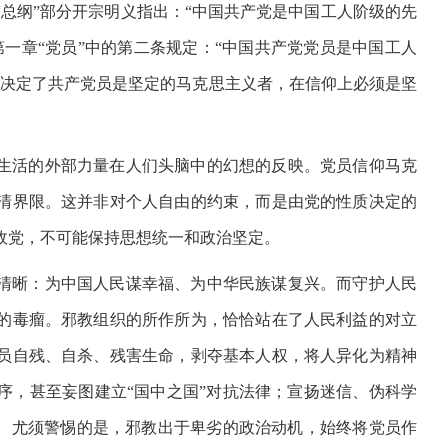
总纲”部分开宗明义指出：“中国共产党是中国工人阶级的先
一章“党员”中的第二条规定：“中国共产党党员是中国工人
，决定了共产党员是坚定的马克思主义者，在信仰上必须是坚
生活的外部力量在人们头脑中的幻想的反映。党员信仰马克
清界限。这并非对个人自由的约束，而是由党的性质决定的
政党，不可能保持思想统一和政治坚定。
清晰：为中国人民谋幸福、为中华民族谋复兴。而守护人民
的毒瘤。邪教组织的所作所为，恰恰站在了人民利益的对立
员自残、自杀、残害生命，剥夺基本人权，将人异化为精神
序，甚至妄图建立“国中之国”对抗法律；宣扬迷信、伪科学
乱。尤须警惕的是，邪教出于卑劣的政治动机，始终将党员作