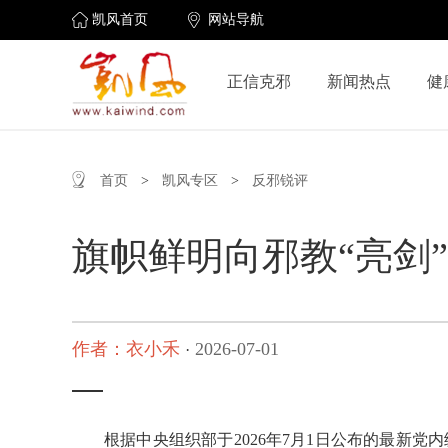
凯风首页
网站导航
正信克邪
新闻热点
健
首页
>
凯风专区
>
反邪锐评
旗帜鲜明向邪教“亮剑”
作者：衣小禾
2026-07-01
·
根据中央组织部于2026年7月1日公布的最新党内