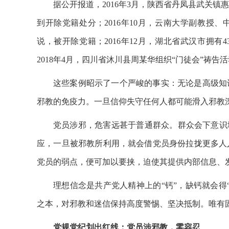
据公开报道，2016年3月，陕西省丹凤县武关
到开除党籍处分；2016年10月，云南大学副教授
说，被开除党籍；2016年12月，湖北省武汉市拥有
2018年4月，四川省沐川县周某华组织“门徒会”祷
这些案例昭示了一个严峻的事实：无论是高级知
邪教的免疫力。一旦信仰失守任何人都可能滑入邪教
党员涉邪，危害远甚于普通群众。群众会下意识
应，一旦被邪教所利用，就会借党员身份拉拢更多人
党员的弱点，便可加以要挟，迫使其提供内部信息、
理想信念是共产党人精神上的“钙”，缺钙就会得
之本，对邪教和迷信保持高度警惕、坚决抵制。唯有
党规党纪划出红线：党员涉邪教，零容忍