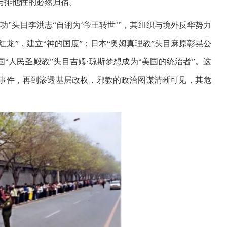
与排他性的必然归宿。
”头目李洪志“自诩为‘帝王转世’”，其组织与境外反华势力
红龙”，建立“神的国度”；日本“奥姆真理教”头目麻原彰晃公
国“人民圣殿教”头目吉姆·琼斯梦想成为“美国的统治者”。这
事件，再到渗透基层政权，邪教的政治图谋清晰可见，其危