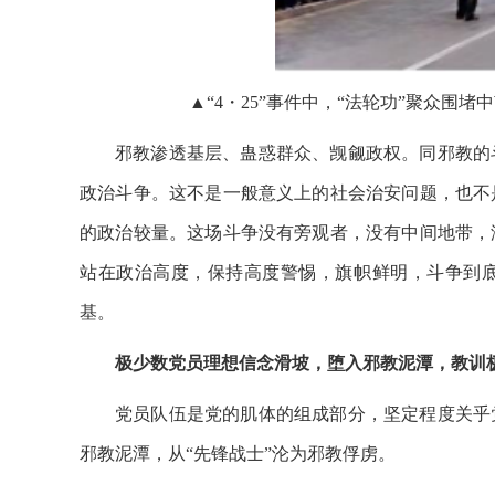
▲“4・25”事件中，“法轮功”聚众围
邪教渗透基层、蛊惑群众、觊觎政权。同邪教的
政治斗争。这不是一般意义上的社会治安问题，也不
的政治较量。这场斗争没有旁观者，没有中间地带，
站在政治高度，保持高度警惕，旗帜鲜明，斗争到
基。
极少数党员理想信念滑坡，堕入邪教泥潭，教训
党员队伍是党的肌体的组成部分，坚定程度关乎
邪教泥潭，从“先锋战士”沦为邪教俘虏。