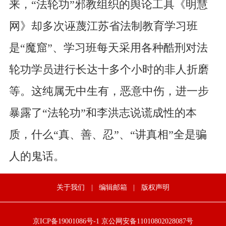
来，“法轮功”邪教组织的舆论工具《明慧
网》却多次诬蔑江苏省法制教育学习班
是“魔窟”、学习班每天采用各种酷刑对法
轮功学员进行长达十多个小时的非人折磨
等。这纯属无中生有，恶意中伤，进一步
暴露了“法轮功”和李洪志说谎成性的本
质，什么“真、善、忍”、“讲真相”全是骗
人的鬼话。
关于我们
|
编辑邮箱
|
版权声明
京ICP备19001086号-1
京公网安备11010802028087号