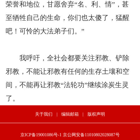
荣誉和地位，甘愿舍弃“名、利、情”，甚
至牺牲自己的生命，你们也太傻了，猛醒
吧！可怜的大法弟子们。”
我呼吁，全社会都要关注邪教、铲除
邪教，不能让邪教有任何的生存土壤和空
间，不能再让邪教“法轮功”继续涂炭生灵
了。
关于我们
|
编辑邮箱
|
版权声明
京ICP备19001086号-1
京公网安备11010802028087号