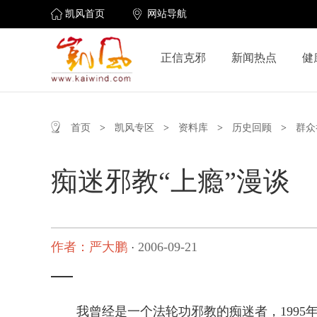
凯风首页
网站导航
正信克邪
新闻热点
健
首页
>
凯风专区
>
资料库
>
历史回顾
>
群众
痴迷邪教“上瘾”漫谈
作者：严大鹏
2006-09-21
·
我曾经是一个法轮功邪教的痴迷者，1995年开