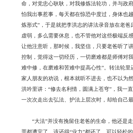
命，对党忠心耿耿，对我修炼法轮功，并与政
怕我出事惹事，每天都在惊恐中度过，身体也越
炼形式”，于是就把李洪志的讲法录音放在老爸
虚弱，多么需要休息，也不管他对这些极端反
让他注意听，那时候，我坚信，只要老爸听了讲
控制，觉得这一切经历，一切磨难都是师傅对我
难中修，在磨难和苦难中提高心性”。转法轮里
家人朋友的劝说，根本就听不进去，也不以为
洪吟里讲：“修去名利情，圆满上苍穹”，我一
一次次走出去弘法、护法上层次时，却给自己
“大法”并没有挽留住老爸的生命，他还是走
罪都遭完了，该还得“业力”都还了，可以轻松