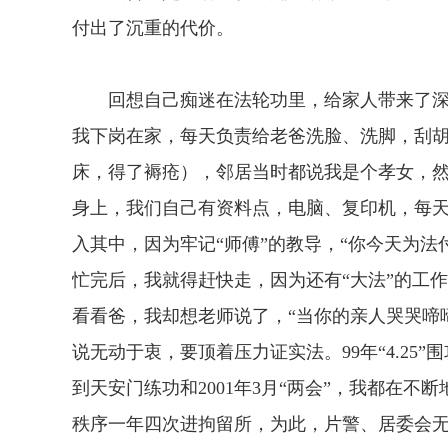
付出了沉重的代价。
回想自己痴迷在法轮功里，给家人带来了深深
我下岗在家，每天负责给老爸洗脸、洗脚，刮
床，得了褥疮），邻居当时都说我是个孝女，
身上，我们自己有资料点，电脑、复印机，每
入其中，因为牢记“师傅”的教导，“你今天为
忙完后，我就得赶快走，因为还有“大法”的工
看看爸，我却想老师说了，“当你的亲人哭哭啼
说无动于衷，要顶着压力证实法。99年“4.25”围
到天安门练功和2001年3月“两会”，我都在不
秩序一年四次进拘留所，为此，片警、居委会