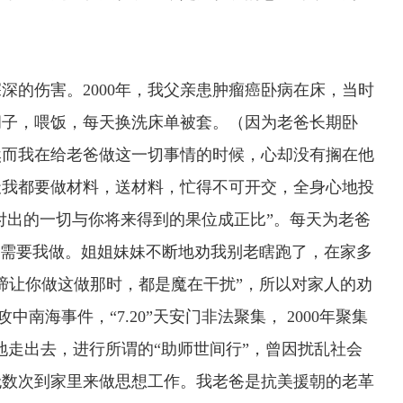
的伤害。2000年，我父亲患肿瘤癌卧病在床，当时
胡子，喂饭，每天换洗床单被套。（因为老爸长期卧
然而我在给老爸做这一切事情的时候，心却没有搁在他
天我都要做材料，送材料，忙得不可开交，全身心地投
法付出的一切与你将来得到的果位成正比”。每天为老爸
作需要我做。姐姐妹妹不断地劝我别老瞎跑了，在家多
啼让你做这做那时，都是魔在干扰”，所以对家人的劝
攻中南海事件，“7.20”天安门非法聚集， 2000年聚集
断地走出去，进行所谓的“助师世间行”，曾因扰乱社会
无数次到家里来做思想工作。我老爸是抗美援朝的老革