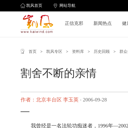
凯风首页
网站导航
正信克邪
新闻热点
健
首页
>
凯风专区
>
资料库
>
历史回顾
>
群众
割舍不断的亲情
作者：北京丰台区 李玉英
2006-09-28
·
我曾经是一名法轮功痴迷者，1996年—20