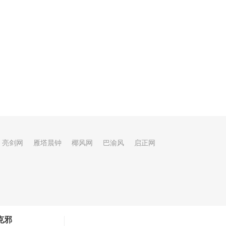
亮剑网
雁塔晨钟
椰风网
巴渝风
启正网
克邪