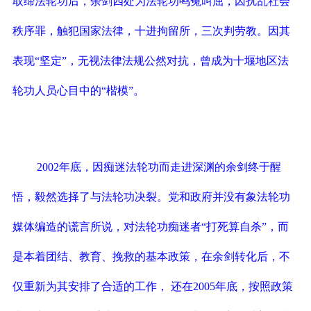
取缔法轮功后，余剑四处为法轮功鸣冤叫屈，因扰乱社会
秩序罪，触犯国家法律，十进拘留所，三次判劳教。因其
表现“坚定”，无视法律法规公然对抗，曾成为十堰地区法
轮功人员心目中的“楷模”。
2002
年底，因痴迷法轮功而走进深渊的余剑终于醒
悟，毅然选择了与法轮功决裂。党和政府并没有象法轮功
媒体编造的谎言所说，对法轮功痴迷者“打死算自杀”，而
是本着团结、教育、挽救的基本政策，在余剑转化后，不
仅重新为其安排了合适的工作，
还在
2005
年底，按照政策