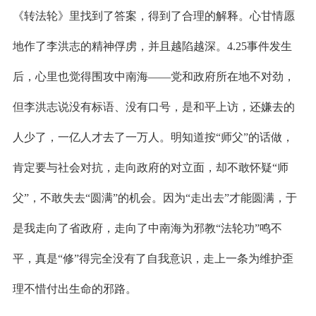
《转法轮》里找到了答案，得到了合理的解释。心甘情愿
地作了李洪志的精神俘虏，并且越陷越深。4.25
事件发生
后，心里也觉得围攻中南海——党和政府所在地不对劲，
但李洪志说没有标语、没有口号，是和平上访，还嫌去的
人少了，一亿人才去了一万人。明知道按“师父”的话做，
肯定要与社会对抗，走向政府的对立面，却不敢怀疑“师
父”，不敢失去“圆满”的机会。因为“走出去”才能圆满，于
是我走向了省政府，走向了中南海为邪教“法轮功”鸣不
平，真是“修”得完全没有了自我意识，走上一条为维护歪
理不惜付出生命的邪路。