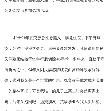
公园炼功点参加炼功活动。
我于
91
年底突患急性脊髓炎，病危住院，下半身瘫
痪，经治疗慢慢学会走。后来又多次复发，其后遗症便秘
又导致肠结核于
95
年行肠切除
4/5
手术，多年来一直处于病
痛折磨之中。
94
年又因夫妻感情破裂而离婚导致家庭解
体，这对我又是一个沉重的打击。抚育孩子成才成为我唯
一的精神寄托，可是我唯一的儿子上高二时突然离家出
走，后来又泡网吧，滥交朋友，荒废学业令我大失所望。