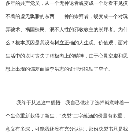
多年的共产党员，从一个无神论者蜕变成一个对看不见摸
不着的虚无飘渺的东西——神的崇拜者，蜕变成一个对玩
弄骗术、祸国殃民、泯不人性的邪教教主的崇拜者。为什
么？根本原因是我没有树立正确的人生观、价值观，面对
生活中的坎坷丧失了积极向上的精神，由于心灵空虚和思
想上出现的偏差而被李洪志的歪理邪说钻了空子。
我终于从迷途中醒悟，我自己做出了选择就意味着一
个生命重新获得了新生，“决裂”二字蕴涵的份量有多重，
意义有多深，可能我还没有充分认识，那份决裂书只是我