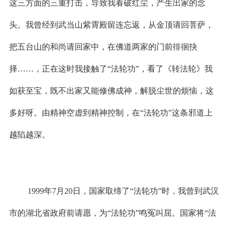
这三方面的三重打击，导致我看破红尘，产生出家的念
头。我曾经到武当山紫霄殿留连忘返，从金顶请回菩萨，
把五台山的和尚请回家中，在佛道两家的门前徘徊抉
择……，正在这时我接触了“法轮功”，看了《转法轮》我
如获至宝，既不出家又能修佛成神，解脱尘世的烦恼，这
多好呀。由精神空虚到精神控制，在“法轮功”这条邪道上
越陷越深。
1999
年
7
月
20
日
，国家取缔了“法轮功”时，我曾到武汉
市的湖北省政府前请愿，为“法轮功”鸣冤叫屈。国家将“法