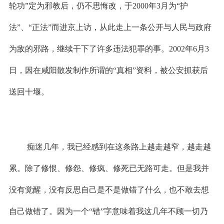
轮功”定为邪教后，仍不思悔改，于
2000
年
3
月为“护
法”、“正法”而进京上访，从此走上一条公开与人民与政府
为敌的邪路，继续干下了许多违法犯罪的事。
2002
年
6
月
3
日
，因在咸阳散发制作所谓的“真相”资料，被公安抓获后
送回十堰。
痴迷几年，我已经感到在这条路上越走越窄，越走越
累。除了修恨、修怨、修疯、修死已无路可走。但是我并
没有觉醒，没有反思自己是不是做错了什么，也不敢去想
自己做错了。因为一个“错”字意味着我这几年不顾一切乃