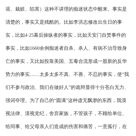
谣、栽赃、陷害）这种不讲理的痴迷状态中醒来。事实是
清楚的，事实又是残酷的。比如李洪志修改出生日的事
实，比如
4
·
25
幕后操纵者的事实，比如天安门自焚事件的
事实，比如
1660
余例痴迷者自杀、杀人、有病不治导致身
亡的事实，又比如投靠美国、五毒合流形成一股新的反华
势力的事实……太多太多不真、不善、不忍的事实，使“我
们不参与政治、我们在做好人”的诡辩显得十分苍白无力、
强词夺理。为了自己的“圆满”这种虚无飘渺的东西，我漠
视法律、漠视党纪，舍弃家族，不管孩子，不顾给单位、
给同事、给父母亲人们造成的伤害和痛苦，一意孤行，在