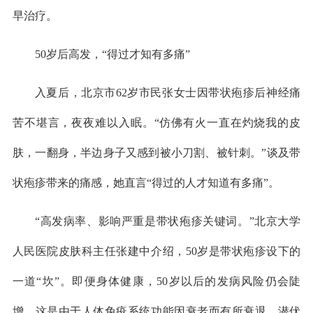
早治疗。
50岁后高发，“得过才知有多痛”
入夏后，北京市62岁市民张女士因带状疱疹后神经痛
苦不堪言，夜夜难以入眠。“仿佛有火一直在灼烧我的皮
肤，一翻身，半边身子又感到被小刀割、被针刺。”谈及带
状疱疹带来的痛感，她直言“得过的人才知道有多痛”。
“高发病率、影响严重是带状疱疹关键词。”北京大学
人民医院皮肤科主任张建中介绍，50岁是带状疱疹设下的
一道“坎”。即便身体健康，50岁以后的发病风险仍会陡
增。这是由于人体免疫系统功能因衰老而有所衰退，潜伏